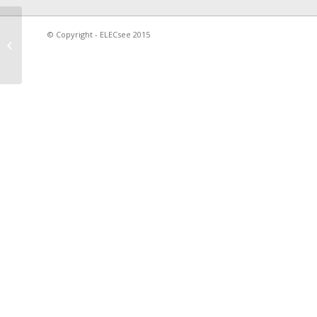
Sweet Life II -1
Sweet Life 
© Copyright - ELECsee 2015
Nomad IV