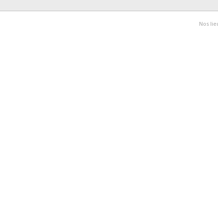
II -2
Nos lie