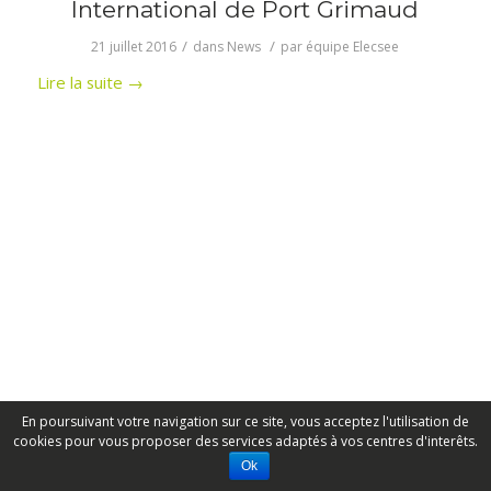
International de Port Grimaud
/
/
21 juillet 2016
dans
News
par
équipe Elecsee
Lire la suite
→
En poursuivant votre navigation sur ce site, vous acceptez l'utilisation de
cookies pour vous proposer des services adaptés à vos centres d'interêts.
Ok